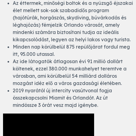
Az éttermek, minőségi boltok és a nyüzsgő éjszakai
élet mellett sok-sok szabadidős program
(hajótúrák, horgászás, skydiving, búvárkodás és
léghajózás) fémjelzik Orlando városát, amely
mindenki számára biztosítani tudja az ideális
kikapcsolódást, legyen az helyi lakos vagy turista.
Minden nap körülbelül 875 repülőjárat fordul meg
itt, 95.000 utassal.
Az ide látogatók átlagosan évi 91 millió dollárt
költenek, ezzel 380.000 munkahelyet teremtve a
városban, ami körülbelül 54 milliárd dolláros
mozgást idéz elő a város gazdasági életében.
2019 nyarától új intercity vasútvonal fogja
összekapcsolni Miamit és Orlandót. Az út
mindössze 3 órát vesz majd igénybe.