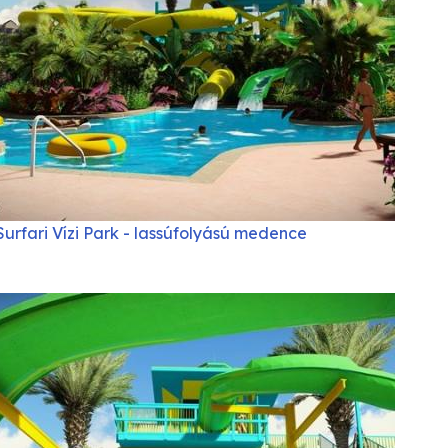
Surfari Vízi Park - lassúfolyású medence