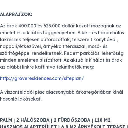
ALAPRAJZOK:
Az árak 400.000 és 625.000 dollár között mozognak az
emelet és a kilátás függvényében. A két- és háromhálós
lakrészek teljesen bútorozottak, felszerelt konyhával,
nappali/étkezővel, árnyékolt terasszal, mosó- és
szárítógéppel rendelkeznek. Fedett parkolási lehetőség
minden emeleten biztosított. Az aktuális kínálat és árak
az alábbi linkre kattintva tekinthetők meg:
http://groveresidences.com/siteplan/
A viszonteladói piac alacsonyabb árkategóriában kínál
hasonló lakásokat.
PALM | 2 HÁLÓSZOBA | 2 FÜRDŐSZOBA | 118 M2
HASZNOS ALAPTERÜLET | 6,8 M2 ÁRNYÉKOLT TERASZ |