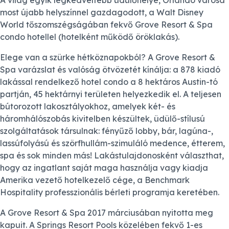
A világ egyik legkedveltebb üdülőhelye, Orlando városa
most újabb helyszínnel gazdagodott, a Walt Disney
World tőszomszégságában fekvő Grove Resort & Spa
condo hotellel (hotelként működő öröklakás).
Elege van a szürke hétköznapokból? A Grove Resort &
Spa varázslat és valóság ötvözetét kínálja: a 878 kiadó
lakással rendelkező hotel condo a 8 hektáros Austin-tó
partján, 45 hektárnyi területen helyezkedik el. A teljesen
bútorozott lakosztályokhoz, amelyek két- és
háromhálószobás kivitelben készültek, üdülő-stílusú
szolgáltatások társulnak: fényűző lobby, bár, lagúna-,
lassúfolyású és szörfhullám-szimuláló medence, étterem,
spa és sok minden más! Lakástulajdonosként választhat,
hogy az ingatlant saját maga használja vagy kiadja
Amerika vezető hotelkezelő cége, a Benchmark
Hospitality professzionális bérleti programja keretében.
A Grove Resort & Spa 2017 márciusában nyitotta meg
kapuit. A Springs Resort Pools közelében fekvő 1-es