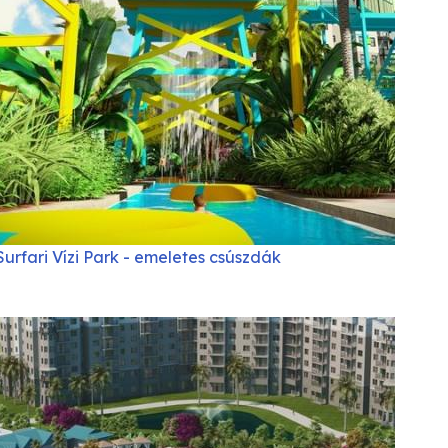
Surfari Vízi Park - emeletes csúszdák