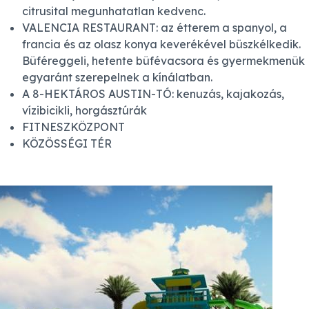
citrusital megunhatatlan kedvenc.
VALENCIA RESTAURANT: az étterem a spanyol, a
francia és az olasz konya keverékével büszkélkedik.
Büféreggeli, hetente büfévacsora és gyermekmenük
egyaránt szerepelnek a kínálatban.
A 8-HEKTÁROS AUSTIN-TÓ: kenuzás, kajakozás,
vízibicikli, horgásztúrák
FITNESZKÖZPONT
KÖZÖSSÉGI TÉR