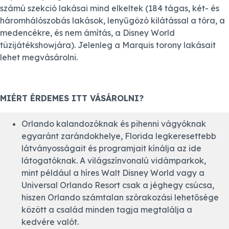
számú szekció lakásai mind elkeltek (184 tágas, két- és
háromhálószobás lakások, lenyűgözó kilátással a tóra, a
medencékre, és nem ámítás, a Disney World
tüzijátékshowjára). Jelenleg a Marquis torony lakásait
lehet megvásárolni.
MIÉRT ÉRDEMES ITT VÁSÁROLNI?
Orlando kalandozóknak és pihenni vágyóknak
egyaránt zarándokhelye, Florida legkeresettebb
látványosságait és programjait kínálja az ide
látogatóknak. A világszínvonalú vidámparkok,
mint például a híres Walt Disney World vagy a
Universal Orlando Resort csak a jéghegy csúcsa,
hiszen Orlando számtalan szórakozási lehetősége
között a család minden tagja megtalálja a
kedvére valót.