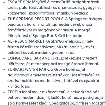
ESCAPE SPA: fényűző élményfürdő, szolgáltatások
széles palettájával: test- és arcmasszázs, gyógy- és
kozmetikai szolgáltatások, manikűr-pedikűr.
THE SPRINGS RESORT POOLS: A Springs valóságos
buja oázis három hatalmas medencével, óriási
forrófürdővel és magánkabanákkal. A mozgó
étkeztetést a Springs Bar & Grill biztosítja.
ALFRESCO MARKET: Grab'n'Go ételpiac, amely
frissen készült szendvicset, pizzát, paninit, kávét,
pékárut és sok minden egyebet kínál.
LONGBOARD BAR AND GRILL: étkezőhely fedett
ülőrésszel és medenceparti mozgó ételszállítással.
SURFARI WATER PARK: a Grove hotel saját
aquaparkja emeletes csúszdákkal, lassúfolyású és
szörfszimulátoros medencével, büfével és éjszakai
kivilágítással.
ZEST: a lobbi mellett közvetlenül elhelyezkedő bár
beltere modern dizájnt, kiülős külső része pedig buja
zöld környezetet kínál. Specialitásuk, a frissen facsart