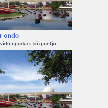
rlando
 vidámparkok központja