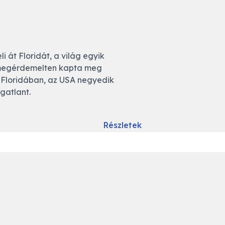
i át Floridát, a világ egyik
da megérdemelten kapta meg
 Floridában, az USA negyedik
gatlant.
Részletek