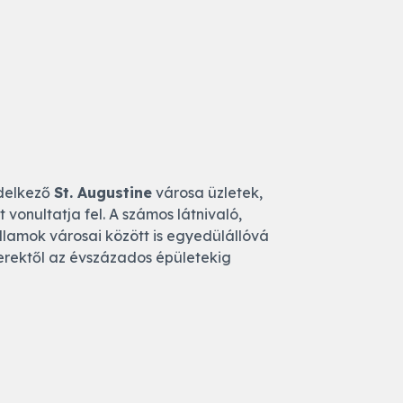
ndelkező
St. Augustine
városa üzletek,
vonultatja fel. A számos látnivaló,
llamok városai között is egyedülállóvá
kerektől az évszázados épületekig