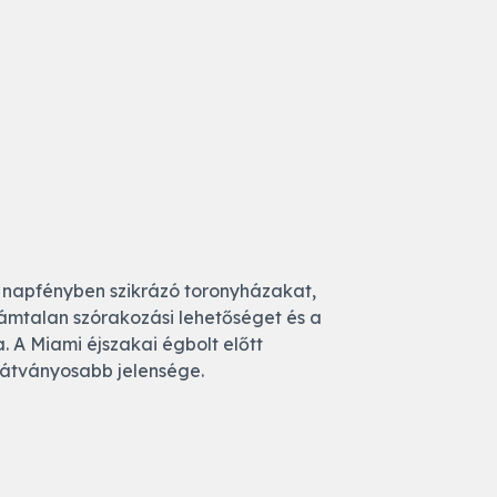
 napfényben szikrázó toronyházakat,
zámtalan szórakozási lehetőséget és a
a. A Miami éjszakai égbolt előtt
látványosabb jelensége.