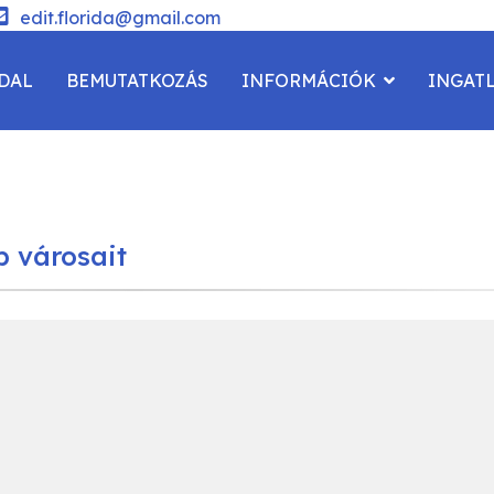
edit.florida@gmail.com
DAL
BEMUTATKOZÁS
INFORMÁCIÓK
INGAT
SOLAT
b városait