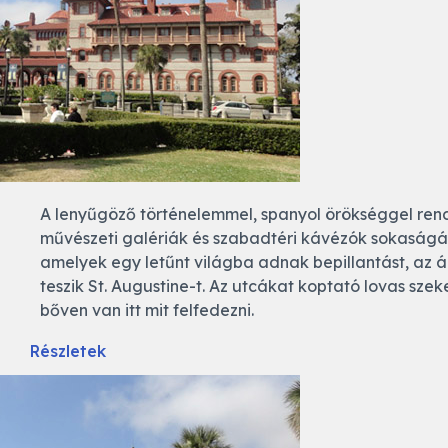
A lenyűgöző történelemmel, spanyol örökséggel re
művészeti galériák és szabadtéri kávézók sokaságát 
amelyek egy letűnt világba adnak bepillantást, az á
teszik St. Augustine-t. Az utcákat koptató lovas sze
bőven van itt mit felfedezni.
Részletek