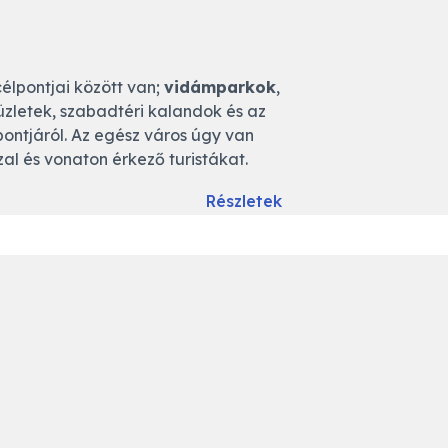
élpontjai között van;
vidámparkok
,
 üzletek, szabadtéri kalandok és az
pontjáról. Az egész város úgy van
zal és vonaton érkező turistákat.
Részletek