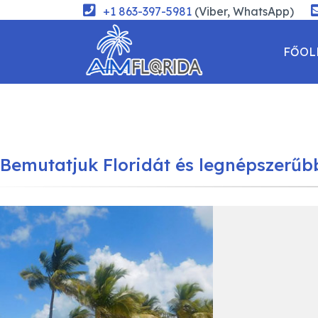
+1 863-397-5981
(Viber, WhatsApp)
FŐOL
KAPC
Bemutatjuk Floridát és legnépszerűb