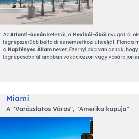
Az
Atlanti-óceán
keletről, a
Mexikói-öböl
nyugatról ölel
legnépszerűbb belföldi és nemzetközi úticélját. Flori
a
Napfényes Állam
nevet. Ezernyi oka van annak, hogy
legnépesebb államában vakációzzon vagy vásároljon in
Miami
A "Varázslatos Város", "Amerika kapuja"