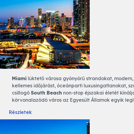
Miami
lüktető városa gyönyörű strandokat, modern,
kellemes időjárást, óceánparti luxusingatlanokat, s
csillogó
South Beach
non-stop éjszakai életét kínálj
körvonalazódó város az Egyesült Államok egyik leg
Részletek