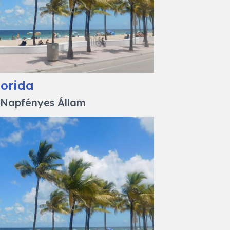
lorida
 Napfényes Állam