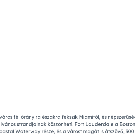
áros fél órányira északra fekszik Miamitól, és népszerűsé
ilvános strandjainak köszönheti. Fort Lauderdale a Boston 
coastal Waterway része, és a várost magát is átszövő, 300 