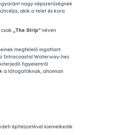
en egyaránt nagy népszerűségnek
icélja, akik a telet és kora
k csak
„The Strip”
néven
einek megfelelő ingatlant.
k az Intracoastal Waterway-hez
kiterjedő figyelemről
ek a látogatóknak, ahonnan
edeti építészetével kiemelkedik