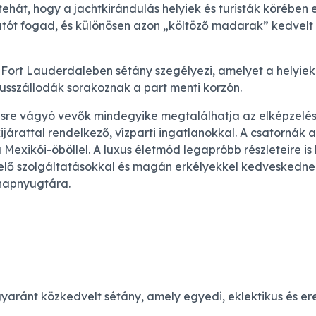
 tehát, hogy a jachtkirándulás helyiek és turisták köréb
tót fogad, és különösen azon „költöző madarak” kedvelt út
t Fort Lauderdaleben sétány szegélyezi, amelyet a helyie
xusszállodák sorakoznak a part menti korzón.
zésre vágyó vevők mindegyike megtalálhatja az elképzelés
ijárattal rendelkező, vízparti ingatlanokkal. A csatorná
Mexikói-öböllel. A luxus életmód legapróbb részleteire is 
kelő szolgáltatásokkal és magán erkélyekkel kedveskedn
s napnyugtára.
egyaránt közkedvelt sétány, amely egyedi, eklektikus és er