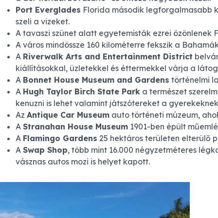
Port Everglades
Florida második legforgalmasabb ki
szeli a vizeket.
A tavaszi szünet alatt egyetemisták ezrei özönlenek F
A város mindössze 160 kilométerre fekszik a Bahamáktól
A
Riverwalk Arts and Entertainment District
belvár
kiállításokkal, üzletekkel és éttermekkel várja a látog
A
Bonnet House Museum and Gardens
történelmi l
A
Hugh Taylor Birch State Park
a természet szerelme
kenuzni is lehet valamint játszótereket a gyerekeknek
Az
Antique Car Museum
auto történeti múzeum, ahol
A
Stranahan House Museum
1901-ben épült műemlé
A
Flamingo Gardens
25 hektáros területen elterülő 
A
Swap Shop
, több mint 16.000 négyzetméteres légk
vásznas autos mozi is helyet kapott.