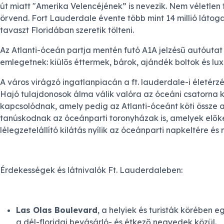
út miatt "Amerika Velencéjének” is nevezik. Nem véletlen
örvend. Fort Lauderdale évente több mint 14 millió látoga
tavaszt Floridában szeretik tölteni.
Az Atlanti-óceán partja mentén futó A1A jelzésű autóuta
emlegetnek: kiülős éttermek, bárok, ajándék boltok és lu
A város virágzó ingatlanpiacán a ft. lauderdale-i életér
Hajó tulajdonosok álma válik valóra az óceáni csatorna k
kapcsolódnak, amely pedig az Atlanti-óceánt köti össze a 
tanúskodnak az óceánparti toronyházak is, amelyek elő
lélegzetelállító kilátás nyílik az óceánparti napkeltére é
Érdekességek és látnivalók Ft. Lauderdaleben:
Las Olas Boulevard
, a helyiek és turisták körében 
a dél-floridai bevásárló- és étkező negyedek közül.