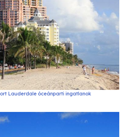
ort Lauderdale óceánparti ingatlanok