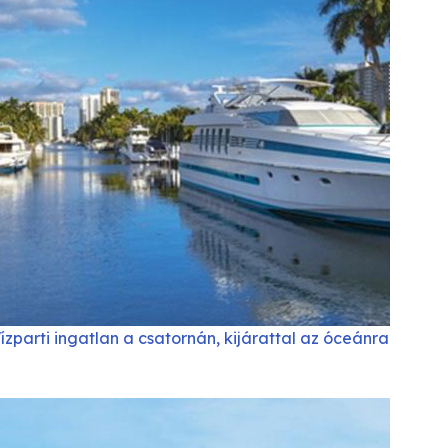
ízparti ingatlan a csatornán, kijárattal az óceánra