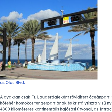
as Olas Blvd.
A gyakran csak Ft. Lauderdaleként rövidített óceánparti v
hófehér homokos tengerpartjának és kristálytiszta vizű ny
4800 kilométeres kontinentális hajózási útvonal, az Intra