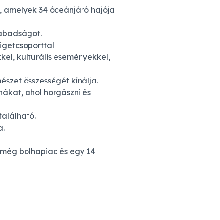
, amelyek 34 óceánjáró hajója
zabadságot.
igetcsoporttal.
el, kulturális eseményekkel,
észet összességét kínálja.
nákat, ahol horgászni és
alálható.
a.
 még bolhapiac és egy 14