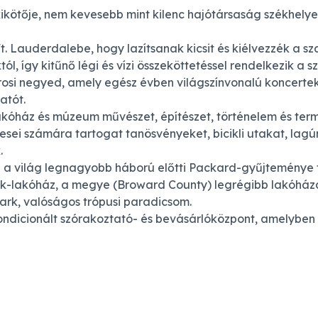
kötője, nem kevesebb mint kilenc hajótársaság székhelye
t. Lauderdalebe, hogy lazítsanak kicsit és kiélvezzék a s
, így kitűnő légi és vízi összeköttetéssel rendelkezik a sz
osi negyed, amely egész évben világszínvonalú koncertekk
atót.
akóház és múzeum művészet, építészet, történelem és term
sei számára tartogat tanösvényeket, bicikli utakat, lagú
.
 a világ legnagyobb háború előtti Packard-gyűjteménye t
k-lakóház, a megye (Broward County) legrégibb lakóház
park, valóságos trópusi paradicsom.
ondicionált szórakoztató- és bevásárlóközpont, amelyben